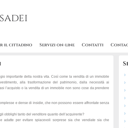
sadei
r il cittadino
Servizi on-line
Contatti
Contac
i
S
io importante della nostra vita. Così come la vendita di un immobile
nvestimento, alla trasformazione del patrimonio, dalla necessità ai
 casi l’acquisto o la vendita di un immobile non sono cose da prendere
 complesse e dense di insidie, che non possono essere affrontate senza
e gli obblighi tanto del venditore quanto dell’acquirente?
che adatte per evitare spiacevoli sorprese sia che vendiate sia che