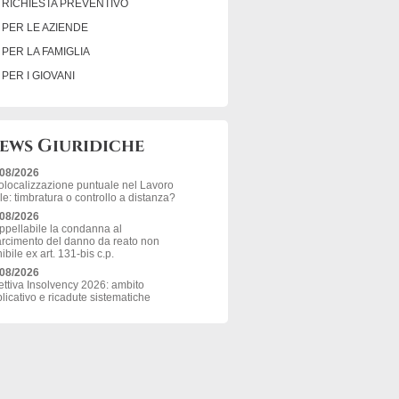
RICHIESTA PREVENTIVO
PER LE AZIENDE
PER LA FAMIGLIA
PER I GIOVANI
ews Giuridiche
/08/2026
localizzazione puntuale nel Lavoro
le: timbratura o controllo a distanza?
/08/2026
ppellabile la condanna al
arcimento del danno da reato non
ibile ex art. 131-bis c.p.
/08/2026
ettiva Insolvency 2026: ambito
licativo e ricadute sistematiche