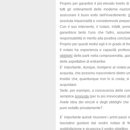
Proprio per garantire il più elevato livello d
tutti gli ordinamenti delle moderne nazion
assicurare il buon esito dell'investimento:
i
assoluta imparzialità e considerevole prepar
Con il suo intervento, il notaio, infatti, pon
garantisce tanto l'uno che l'altro, assum
responsabilità in merito alla positiva conclu
Proprio per questi motivi egli è in grado di for
Il notaio ha esperienza e capacità professi
obblighi
delle parti nella compravendita, gar
delle aspettative di entrambe.
E’ importante, dunque, rivolgersi al notaio
acquista, che possono nascondersi dietro 
Insidie che, quantunque non lo si creda, s
acquistare.
Siete, per esempio, a conoscenza delle con
semplice
proposta
(per lo più irrevocabile) d
Avete idea dei vincoli e degli obblighi che
pure redatto privatamente?
E’ importante quindi muovere i primi passi n
lasciatevi guidare dal vostro notaio di f
soddisfazione e sicurezza il vostro obiettivo, 