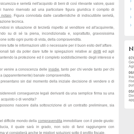
i sicurezza e serietà nell'acquisto di beni di così rilevante valore, quasi
i hanno riservato ad una particolare figura giuridica il compito di
l notaio
. Figura connotata dalle caratteristiche di indiscutibile serietà,
azione tecnica.
endosi in situazione di terzietà rispetto al venditore ed all'acquirente,
endo su di sé la piena, incondizionata e, soprattutto, gravosissima
sione sotto ogni punto di vista, della compravendita.
nire tutte le informazioni utili o necessarie per il buon esito dell’affare.
N
onali tali da poter dare tutte le spiegazioni relative ai
diritti
ed agli
antendo la protezione ed il completo soddisfacimento degli interessi e
07
Geo
Agi
 per venire a conoscenza delle
insidie
, tanto per chi vende tanto per chi
06
una (apparentemente) banale compravendita.
Ina
ris
i presentano sin dal momento della iniziale decisione di vendere o di
pun
05
siderevoli conseguenze legali derivanti da una semplice firma su una
Dir
i acquisto o di vendita?
app
 possono nascere dalla sottoscrizione di un contratto preliminare, sia
el difficile mondo della
compravendita
immobiliare con il piede giusto:
iducia, il quale sarà in grado, non solo di farvi raggiungere con
ma vi consiglierà anche le migliori soluzioni sotto il
profilo fiscale
.