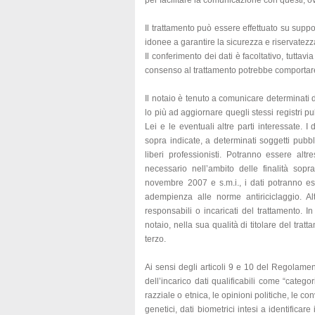
per facilitare la comunicazione con questi, ov
Il trattamento può essere effettuato su suppor
idonee a garantire la sicurezza e riservatezza
Il conferimento dei dati è facoltativo, tuttavia 
consenso al trattamento potrebbe comportar
Il notaio è tenuto a comunicare determinati d
lo più ad aggiornare quegli stessi registri pu
Lei e le eventuali altre parti interessate. I
sopra indicate, a determinati soggetti pubblici 
liberi professionisti. Potranno essere altre
necessario nell’ambito delle finalità sop
novembre 2007 e s.m.i., i dati potranno es
adempienza alle norme antiriciclaggio. Al
responsabili o incaricati del trattamento. In
notaio, nella sua qualità di titolare del trat
terzo.
Ai sensi degli articoli 9 e 10 del Regolame
dell’incarico dati qualificabili come “categor
razziale o etnica, le opinioni politiche, le c
genetici, dati biometrici intesi a identificar