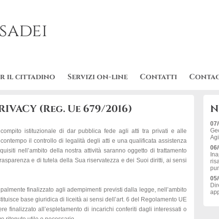
sadei
r il cittadino
Servizi on-line
Contatti
Contac
IVACY (Reg. Ue 679/2016)
N
07
Geo
compito istituzionale di dar pubblica fede agli atti tra privati e alle
Agi
contempo il controllo di legalità degli atti e una qualificata assistenza
06
cquisiti nell’ambito della nostra attività saranno oggetto di trattamento
Ina
 trasparenza e di tutela della Sua riservatezza e dei Suoi diritti, ai sensi
ris
pun
05
Dir
ncipalmente finalizzato agli adempimenti previsti dalla legge, nell’ambito
app
tituisce base giuridica di liceità ai sensi dell’art. 6 del Regolamento UE
re finalizzato all’espletamento di incarichi conferiti dagli interessati o