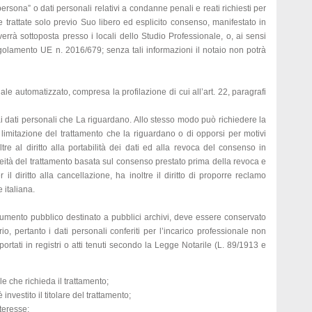
rsona” o dati personali relativi a condanne penali e reati richiesti per
e trattate solo previo Suo libero ed esplicito consenso, manifestato in
 verrà sottoposta presso i locali dello Studio Professionale, o, ai sensi
 Regolamento UE n. 2016/679; senza tali informazioni il notaio non potrà
le automatizzato, compresa la profilazione di cui all’art. 22, paragrafi
i dati personali che La riguardano. Allo stesso modo può richiedere la
la limitazione del trattamento che la riguardano o di opporsi per motivi
ltre al diritto alla portabilità dei dati ed alla revoca del consenso in
eità del trattamento basata sul consenso prestato prima della revoca e
 il diritto alla cancellazione, ha inoltre il diritto di proporre reclamo
e italiana.
cumento pubblico destinato a pubblici archivi, deve essere conservato
io, pertanto i dati personali conferiti per l’incarico professionale non
portati in registri o atti tenuti secondo la Legge Notarile (L. 89/1913 e
e che richieda il trattamento;
è investito il titolare del trattamento;
nteresse;