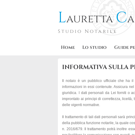
L
C
auretta
a
Studio Notarile
Home
Lo studio
Guide pe
INFORMATIVA SULLA PR
Il notaio è un pubblico ufficiale che ha il 
informazioni in essi contenute. Assicura nel 
giuridica. I dati personali da Lei forniti o a
improntato ai principi di correttezza, liceità,
delle vigenti normative.
Il trattamento di tali dati personali sarà pri
della pubblica funzione notarile, la quale cos
n. 2016/679. Il trattamento potrà inoltre esse