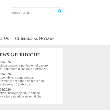
t Us
Chiedilo al Notaio
ews Giuridiche
/08/2026
localizzazione puntuale nel Lavoro
le: timbratura o controllo a distanza?
/08/2026
ppellabile la condanna al
arcimento del danno da reato non
ibile ex art. 131-bis c.p.
/08/2026
ettiva Insolvency 2026: ambito
licativo e ricadute sistematiche