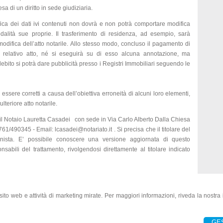
esa di un diritto in sede giudiziaria.
ica dei dati ivi contenuti non dovrà e non potrà comportare modifica
alità sue proprie. Il trasferimento di residenza, ad esempio, sarà
difica dell’atto notarile. Allo stesso modo, concluso il pagamento di
l relativo atto, né si eseguirà su di esso alcuna annotazione, ma
debito si potrà dare pubblicità presso i Registri Immobiliari seguendo le
i essere corretti a causa dell’obiettiva erroneità di alcuni loro elementi,
lteriore atto notarile.
i è il Notaio Lauretta Casadei con sede in Via Carlo Alberto Dalla Chiesa
61/490345 - Email: lcasadei@notariato.it . Si precisa che il titolare del
onista. E’ possibile conoscere una versione aggiornata di questo
abili del trattamento, rivolgendosi direttamente al titolare indicato
l sito web e attività di marketing mirate. Per maggiori informazioni, riveda la nostra
Piazza G. Marconi, 4 - 01038 Soriano Nel
)
Tel. 0761/748476 - Fax. 0761/748928
email.
lcasadei@notariato.it
GE