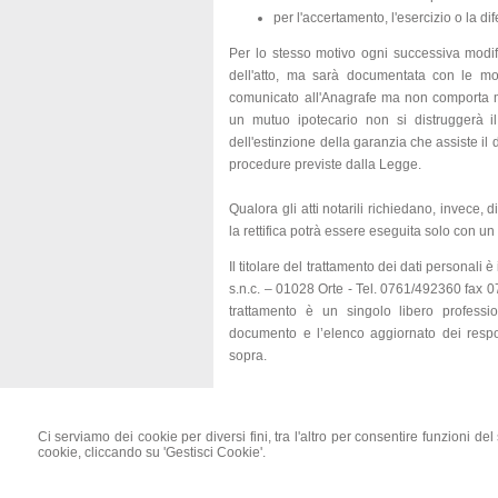
per l'accertamento, l'esercizio o la dif
Per lo stesso motivo ogni successiva modif
dell'atto, ma sarà documentata con le mod
comunicato all'Anagrafe ma non comporta mo
un mutuo ipotecario non si distruggerà i
dell'estinzione della garanzia che assiste il 
procedure previste dalla Legge.
Qualora gli atti notarili richiedano, invece, d
la rettifica potrà essere eseguita solo con un u
Il titolare del trattamento dei dati personal
s.n.c. – 01028 Orte - Tel. 0761/492360 fax 07
trattamento è un singolo libero professi
documento e l’elenco aggiornato dei respons
sopra.
Ci serviamo dei cookie per diversi fini, tra l'altro per consentire funzioni de
Studio Notarile Lauretta Casadei
cookie, cliccando su 'Gestisci Cookie'.
Via C.A. Dalla Chiesa s.n.c. - 01028 - Orte (VT
Tel. 0761/492360 - Fax. 0761/490345
email.
lcasadei@notariato.it