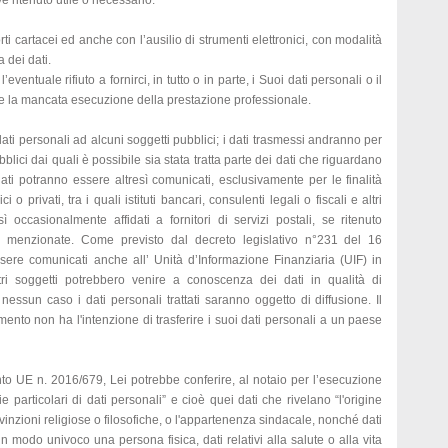
e ritenuto utile o necessario.
ti cartacei ed anche con l’ausilio di strumenti elettronici, con modalità
 dei dati.
l’eventuale rifiuto a fornirci, in tutto o in parte, i Suoi dati personali o il
e la mancata esecuzione della prestazione professionale.
ati personali ad alcuni soggetti pubblici; i dati trasmessi andranno per
bblici dai quali è possibile sia stata tratta parte dei dati che riguardano
 dati potranno essere altresì comunicati, esclusivamente per le finalità
o privati, tra i quali istituti bancari, consulenti legali o fiscali e altri
sì occasionalmente affidati a fornitori di servizi postali, se ritenuto
ra menzionate. Come previsto dal decreto legislativo n°231 del 16
sere comunicati anche all’ Unità d’Informazione Finanziaria (UIF) in
tri soggetti potrebbero venire a conoscenza dei dati in qualità di
 nessun caso i dati personali trattati saranno oggetto di diffusione. Il
tamento non ha l'intenzione di trasferire i suoi dati personali a un paese
nto UE n. 2016/679, Lei potrebbe conferire, al notaio per l’esecuzione
ie particolari di dati personali” e cioè quei dati che rivelano “l'origine
onvinzioni religiose o filosofiche, o l'appartenenza sindacale, nonché dati
e in modo univoco una persona fisica, dati relativi alla salute o alla vita