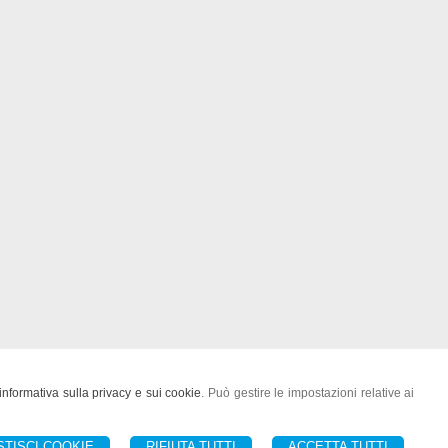
informativa sulla privacy e sui cookie
. Può gestire le impostazioni relative ai
 Cimino (VT)
STISCI COOKIE
RIFIUTA TUTTI
ACCETTA TUTTI