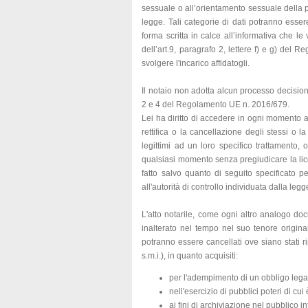
sessuale o all’orientamento sessuale della pe
legge. Tali categorie di dati potranno esser
forma scritta in calce all’informativa che le
dell’art.9, paragrafo 2, lettere f) e g) del
svolgere l'incarico affidatogli.
Il notaio non adotta alcun processo decisiona
2 e 4 del Regolamento UE n. 2016/679.
Lei ha diritto di accedere in ogni momento a
rettifica o la cancellazione degli stessi o 
legittimi ad un loro specifico trattamento, o
qualsiasi momento senza pregiudicare la lic
fatto salvo quanto di seguito specificato per
all'autorità di controllo individuata dalla legg
L'atto notarile, come ogni altro analogo do
inalterato nel tempo nel suo tenore originar
potranno essere cancellati ove siano stati ri
s.m.i.), in quanto acquisiti:
per l'adempimento di un obbligo legal
nell'esercizio di pubblici poteri di cui 
ai fini di archiviazione nel pubblico i